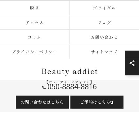
脱毛
ブライダル
アクセス
ブログ
コラム
お問い合わせ
プライバシーポリシー
サイトマップ
050-8884-8816
© 2026 神奈川県横須賀のエステならBeauty addict【ビューティーアディクト】
お問い合わせはこちら
ご予約はこちら
ALL RIGHTS RESERVED.