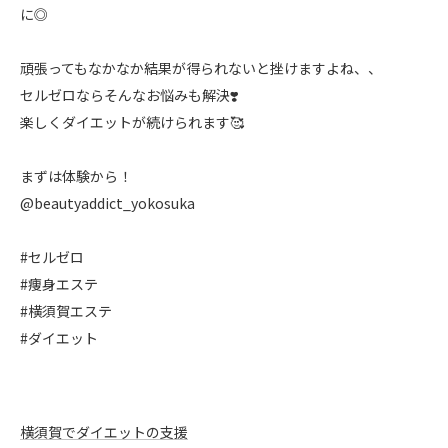
に◎
頑張ってもなかなか結果が得られないと挫けますよね、、
セルゼロならそんなお悩みも解決❣️
楽しくダイエットが続けられます🥰
まずは体験から！
@beautyaddict_yokosuka
#セルゼロ
#痩身エステ
#横須賀エステ
#ダイエット
横須賀でダイエットの支援