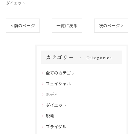
ダイエット
< 前のページ
一覧に戻る
次のページ >
カテゴリー
Categories
全てのカテゴリー
フェイシャル
ボディ
ダイエット
脱毛
ブライダル