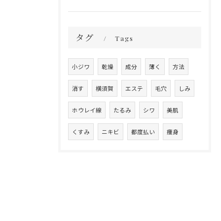
タグ
Tags
小ジワ
乾燥
成分
薄く
方法
消す
横須賀
エステ
毛穴
しみ
ホウレイ線
たるみ
シワ
美肌
くすみ
ニキビ
都度払い
痩身