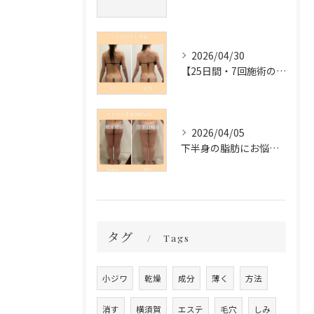
2026/04/30
【25日間・7回施術の変化✨】
2026/04/05
下半身の脂肪にお悩みの方必見❣️
タグ
Tags
小ジワ
乾燥
成分
薄く
方法
消す
横須賀
エステ
毛穴
しみ