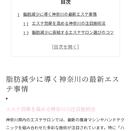
目次
脂肪減少に導く神奈川の最新エステ事情
エステ効果を高める神奈川の注目施術法
脂肪減少に直結するエステサロン選びのコツ
痩身エステ体験で分かる実感ポイント
口コミから探る神奈川エステ効果の真実
ショッピングモール内エステの利便性と魅力
エステ効果で理想の体型を目指す秘訣
脂肪減少に導く神奈川の最新エス
理想体型へ導くエステ効果の活かし方
エステとセルライトケアの相乗効果とは
テ事情
部分痩せを叶えるエステの選び方と注意点
痩身エステのマシン施術で実感する変化
エステ効果を高める神奈川の注目施術法
短期間で結果を出す神奈川エステの特徴
神奈川県内のエステサロンでは、最新の痩身マシンやハンドテク
痩身エステならどちらが効果的か徹底解説
ニックを組み合わせた多彩な施術が注目されています。特に「ハ