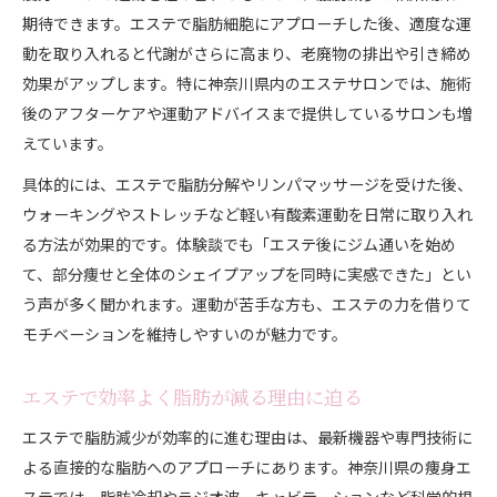
期待できます。エステで脂肪細胞にアプローチした後、適度な運
動を取り入れると代謝がさらに高まり、老廃物の排出や引き締め
効果がアップします。特に神奈川県内のエステサロンでは、施術
後のアフターケアや運動アドバイスまで提供しているサロンも増
えています。
具体的には、エステで脂肪分解やリンパマッサージを受けた後、
ウォーキングやストレッチなど軽い有酸素運動を日常に取り入れ
る方法が効果的です。体験談でも「エステ後にジム通いを始め
て、部分痩せと全体のシェイプアップを同時に実感できた」とい
う声が多く聞かれます。運動が苦手な方も、エステの力を借りて
モチベーションを維持しやすいのが魅力です。
エステで効率よく脂肪が減る理由に迫る
エステで脂肪減少が効率的に進む理由は、最新機器や専門技術に
よる直接的な脂肪へのアプローチにあります。神奈川県の痩身エ
ステでは、脂肪冷却やラジオ波、キャビテーションなど科学的根