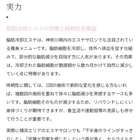
実力
脂肪冷却エステの効果と持続性を検証
脂肪冷却エステは、神奈川県内のエステサロンでも注目されてい
る痩身メニューです。脂肪細胞を冷却し、体外へ排出を促す仕組
みで、部分的な脂肪減少を目指す方に人気があります。その効果
は、冷却された脂肪細胞が数週間から数カ月かけて自然に減少し
ていく点に特徴があります。
持続性に関しては、1回の施術で劇的な変化を感じる方もいれ
ば、複数回の施術を重ねて徐々に脂肪減少を実感するケースも多
いです。脂肪細胞そのものが減少するため、リバウンドしにくい
身体づくりが期待できますが、食生活や運動習慣の見直しも併せ
て行うことが重要です。
実際に横浜エリアのエステサロンでも「下半身のラインがすっき
りした」「足痩せ効果を感じた」という声が多く、セルライトケ