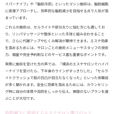
エステとジムの脂肪減少力を徹底比較
イパーナイフ」や「脂肪冷却」といったマシン施術は、脂肪細胞
痩身エステと運動の効果的な組み合わせ
に直接アプローチし、効率的な脂肪減少を目指せる点で人気が高
エステで効率よく脂肪が減る理由に迫る
まっています。
エステ体験談から見るジムとの違い
これらの施術は、セルライトや部分太りに悩む方にも適してお
自分に合う痩身エステ選びのポイント
り、リンパマッサージや整体といった手技と組み合わせること
セルライト悩みにはエステが有効な理由
で、さらに代謝アップやむくみ解消が期待できます。エステ効果
を高めるためには、サロンごとの施術メニューやスタッフの技術
エステ効果でセルライトを撃退できる仕組み
力、個室や完全予約制などのサービス面も重要なポイントです。
痩身エステのマシン施術が与える効果とは
実際に施術を受けた方の声では、「横浜のエステサロンでハイパ
足痩せや下半身ケアに強いエステの特徴
ーナイフを受けたら、下半身のラインがすっきりした」「セルラ
神奈川エステで人気のセルライト対策法
イトクラッシュで肌の凹凸が目立たなくなった」といった体験談
セルライトクラッシュを体験した口コミ解説
が多く聞かれます。安全に効果を高めるためには、カウンセリン
エステ体験から見えた脂肪冷却の実力
グ時に自分の体質や目的をしっかり伝え、無理のないプランを選
脂肪冷却エステの効果と持続性を検証
ぶことが大切です。
体験談で分かる脂肪減少のリアルな変化
脂肪冷却施術の流れと注意したい点
脂肪減少に直結するエステサロン選びのコツ