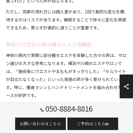
善された」といった声が目立ちます。
ただし、効果の現れ方には個人差があり、1回で劇的な変化を期
待するのはリスクがあります。継続することで徐々に変化を実感
できるため、焦らず計画的に通うことが重要です。
神奈川で注目の部分痩せエステ体験談
神奈川県内で実際に部分痩せエステを体験した方々の声は、サロ
ン選びの大きな参考になります。横浜や川崎のエステサロンで
は、「施術後にウエストや太ももがすっきりした」「セルライト
が目立たなくなった」といった実感の声が多く寄せられていま
す。特に、痩身マシンとハンドトリートメントを組み合わせたコ
ースが好評です。
また、体験プランを利用したことで「スタッフが丁寧に悩みを聞
050-8884-8816
いてくれた」「完全個室でリラックスできた」といった口コミも
見受けられます。部分痩せエステは、自分の悩みに合わせたアプ
お問い合わせはこちら
ご予約はこちら
ローチが可能な点が魅力です。