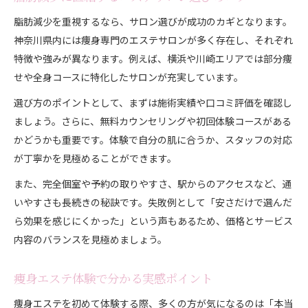
神奈川のエステで受けられる最新マシン
脂肪減少を重視するなら、サロン選びが成功のカギとなります。
部分痩せに効く脂肪冷却の選び方ガイド
神奈川県内には痩身専門のエステサロンが多く存在し、それぞれ
部分痩せと下半身ケアのエステ活用術
特徴や強みが異なります。例えば、横浜や川崎エリアでは部分痩
せや全身コースに特化したサロンが充実しています。
下半身痩せと部分痩せエステの選び方
エステ効果で足痩せを実現する秘訣
選び方のポイントとして、まずは施術実績や口コミ評価を確認し
神奈川で注目の部分痩せエステ体験談
ましょう。さらに、無料カウンセリングや初回体験コースがある
かどうかも重要です。体験で自分の肌に合うか、スタッフの対応
セルライトケアに強いエステサロンの特徴
が丁寧かを見極めることができます。
効率的な部分痩せを叶えるエステ施術法
また、完全個室や予約の取りやすさ、駅からのアクセスなど、通
いやすさも長続きの秘訣です。失敗例として「安さだけで選んだ
ら効果を感じにくかった」という声もあるため、価格とサービス
内容のバランスを見極めましょう。
痩身エステ体験で分かる実感ポイント
痩身エステを初めて体験する際、多くの方が気になるのは「本当