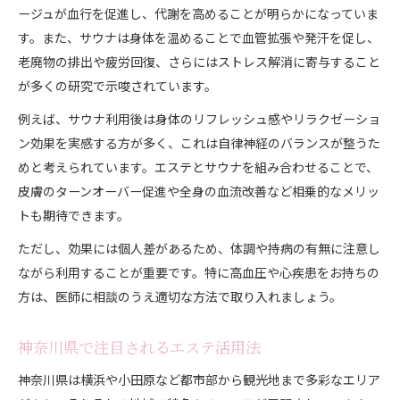
エステとサウナで叶う美肌効果の真実
ージュが血行を促進し、代謝を高めることが明らかになっていま
サウナによる肌質改善のメカニズム解説
す。また、サウナは身体を温めることで血管拡張や発汗を促し、
エステ後サウナ利用で肌の潤いを守る工夫
老廃物の排出や疲労回復、さらにはストレス解消に寄与すること
が多くの研究で示唆されています。
毛穴ケアに効くサウナの正しい使い方
美肌を目指すならエステとサウナ併用が鍵
例えば、サウナ利用後は身体のリフレッシュ感やリラクゼーショ
科学的に見たエステ後サウナの安心ポイント
ン効果を実感する方が多く、これは自律神経のバランスが整うた
めと考えられています。エステとサウナを組み合わせることで、
エステのあとサウナ利用は安全なのか検証
皮膚のターンオーバー促進や全身の血流改善など相乗的なメリッ
サウナとエステの効果的な順番と理由
トも期待できます。
神奈川県で安心して利用できるエステサウナ
ただし、効果には個人差があるため、体調や持病の有無に注意し
サウナ利用時のエステ施術後ケアの重要性
ながら利用することが重要です。特に高血圧や心疾患をお持ちの
科学的視点からみる肌トラブル回避法
方は、医師に相談のうえ適切な方法で取り入れましょう。
心身リフレッシュする神奈川県での実践法
エステとサウナの活用で心身リセット体験
神奈川県で注目されるエステ活用法
神奈川県でできるリフレッシュ術の紹介
神奈川県は横浜や小田原など都市部から観光地まで多彩なエリア
エステ効果を持続させるサウナ利用法