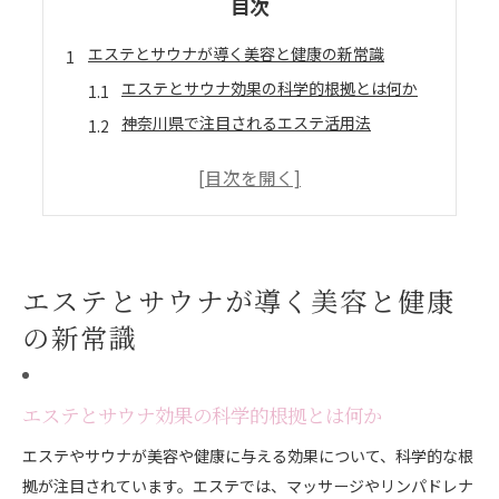
目次
エステとサウナが導く美容と健康の新常識
エステとサウナ効果の科学的根拠とは何か
神奈川県で注目されるエステ活用法
サウナとエステの相乗効果を徹底解説
エステ利用者が知るべき健康維持の秘訣
美容と健康を支えるサウナの新常識
リラクゼーション効果を高める秘訣とは
エステとサウナが導く美容と健康
エステで実感するリラクゼーション体験
サウナ活用で心身の緊張を和らげる方法
の新常識
エステ効果を高めるサウナの入り方
神奈川県内で話題のリラクゼーション術
エステとサウナ効果の科学的根拠とは何か
エステとサウナの効果的な組み合わせ方
エステやサウナが美容や健康に与える効果について、科学的な根
サウナで肌はもっと美しく変わる理由
拠が注目されています。エステでは、マッサージやリンパドレナ