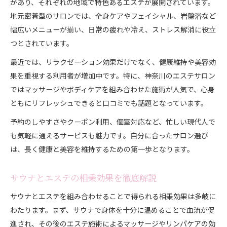
があり、それぞれの地域で特色あるエステが展開されています。
ストレス解消に役立つサウナの入り方
地元密着型のサロンでは、全身ケアやフェイシャル、岩盤浴など
エステとサウナで疲労回復を目指す方法
幅広いメニューが揃い、日常の疲れや冷え、ストレス解消に役立
メンタルケアにも役立つサウナ活用術
つとされています。
エステとサウナがもたらすメンタル回復力
最近では、リラクゼーション効果だけでなく、健康維持や美容効
サウナでリラックスしストレス軽減を実感
果を重視する利用者が増加中です。特に、神奈川のエステサロン
神奈川県のエステ利用者が語る心の変化
ではマッサージやボディケアを組み合わせた施術が人気で、心身
ともにリフレッシュできると口コミでも話題となっています。
メンタルヘルス向上に役立つサウナ習慣
エステ効果とサウナ利用の精神的メリット
予約のしやすさやクーポン利用、個室対応など、忙しい現代人で
も気軽に通えるサービスも魅力です。自分に合ったサロン選び
は、長く健康と美容を維持するための第一歩となります。
サウナとエステの相乗効果を徹底解説
サウナとエステを組み合わせることで得られる相乗効果は多岐に
わたります。まず、サウナで身体を十分に温めることで血流が促
進され、その後のエステ施術によるマッサージやリンパケアの効