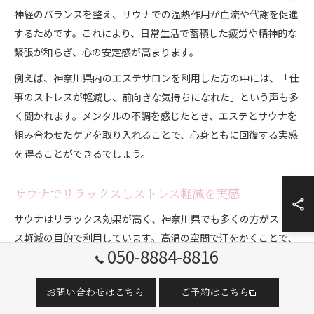
神経のバランスを整え、サウナでの温熱作用が血流や代謝を促進
するためです。これにより、日常生活で蓄積した疲労や精神的な
緊張が和らぎ、心の安定感が高まります。
例えば、神奈川県内のエステサロンを利用した方の中には、「仕
事のストレスが軽減し、前向きな気持ちになれた」という声も多
く聞かれます。メンタルの不調を感じたとき、エステとサウナを
組み合わせたケアを取り入れることで、心身ともに回復する実感
を得ることができるでしょう。
サウナでリラックスしストレス軽減を実感
サウナはリラックス効果が高く、神奈川県でも多くの方がストレ
ス軽減の目的で利用しています。高温の空間で汗をかくことで、
050-8884-8816
身体の老廃物が排出され、リフレッシュした気分を得られるのが
特徴です。
お問い合わせはこちら
ご予約はこちら
また、サウナ利用後の“ととのう”感覚は、心身の緊張を緩めてリ