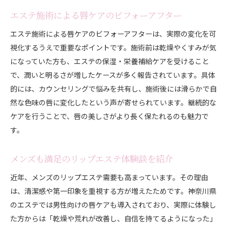
エステ施術による唇ケアのビフォーアフター
エステ施術による唇ケアのビフォーアフターは、実際の変化を可
視化するうえで重要なポイントです。施術前は乾燥やくすみが気
になっていた方も、エステの保湿・栄養補給ケアを受けること
で、潤いと明るさが増したケースが多く報告されています。具体
的には、カウンセリングで悩みを共有し、施術後には滑らかで自
然な色味の唇に変化したという声が寄せられています。継続的な
ケアを行うことで、唇の美しさがより長く保たれるのも魅力で
す。
メンズも満足のリップエステ体験談を紹介
近年、メンズのリップエステ需要も高まっています。その理由
は、清潔感や第一印象を重視する方が増えたためです。神奈川県
のエステでは男性向けの唇ケアも導入されており、実際に体験し
た方からは「乾燥や荒れが改善し、自信を持てるようになった」