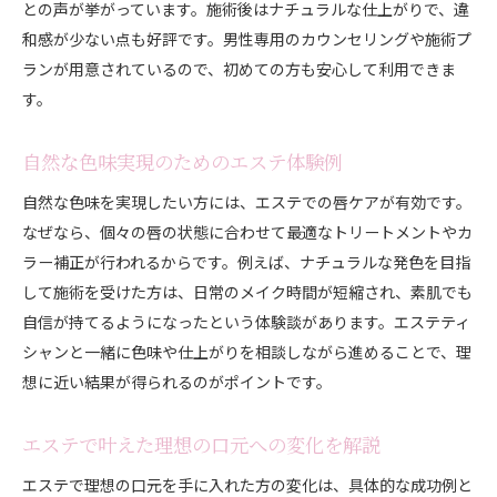
との声が挙がっています。施術後はナチュラルな仕上がりで、違
和感が少ない点も好評です。男性専用のカウンセリングや施術プ
ランが用意されているので、初めての方も安心して利用できま
す。
自然な色味実現のためのエステ体験例
自然な色味を実現したい方には、エステでの唇ケアが有効です。
なぜなら、個々の唇の状態に合わせて最適なトリートメントやカ
ラー補正が行われるからです。例えば、ナチュラルな発色を目指
して施術を受けた方は、日常のメイク時間が短縮され、素肌でも
自信が持てるようになったという体験談があります。エステティ
シャンと一緒に色味や仕上がりを相談しながら進めることで、理
想に近い結果が得られるのがポイントです。
エステで叶えた理想の口元への変化を解説
エステで理想の口元を手に入れた方の変化は、具体的な成功例と