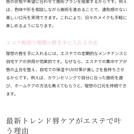
唇の状態や希望に合わせて施術プランを提案するからです。例え
リップアートメイク専門と一般エステ比較
ば、色味や形を相談しながら施術を進めることで、違和感のない
施術時間や技術で比べるエステの選び方
美しい口元を実現できます。これにより、日々のメイクも手軽に
エステの唇ケアサービスを徹底比較
楽しめるようになります。
メンズにも対応できるエステ選択術
リップアートメイク料金の比較ポイント
エステ施術で理想の唇を手に入れる方法
美しい口元を実現するエステの選び方ガイド
理想の唇を手に入れるには、エステでの定期的なメンテナンスと
エステ選びで失敗しない唇ケアポイント
自宅ケアの併用が効果的です。なぜなら、エステでの集中ケアが
リップアート施術の信頼できる選び方
唇の土台を整え、自宅での保湿やUV対策が美しさを長持ちさせ
るからです。例えば、カウンセリングで自分に合った施術を選
エステ技術と評判を見極めるチェック法
び、ホームケアの方法も教えてもらうと、理想の口元を持続でき
唇ケアで後悔しないエステサロンの選択
ます。
美しい口元に導くエステ選びの極意
エステで理想の唇を実現する判断基準
最新トレンド唇ケアがエステで叶
う理由