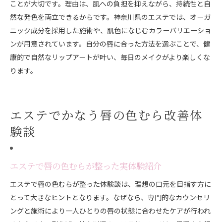
ことが大切です。理由は、肌への負担を抑えながら、持続性と自
然な発色を両立できるからです。神奈川県のエステでは、オーガ
ニック成分を採用した施術や、肌色になじむカラーバリエーショ
ンが用意されています。自分の唇に合った方法を選ぶことで、健
康的で自然なリップアートが叶い、毎日のメイクがより楽しくな
ります。
エステでかなう唇の色むら改善体
験談
エステで唇の色むらが整った実体験紹介
エステで唇の色むらが整った体験談は、理想の口元を目指す方に
とって大きなヒントとなります。なぜなら、専門的なカウンセリ
ングと施術により一人ひとりの唇の状態に合わせたケアが行われ