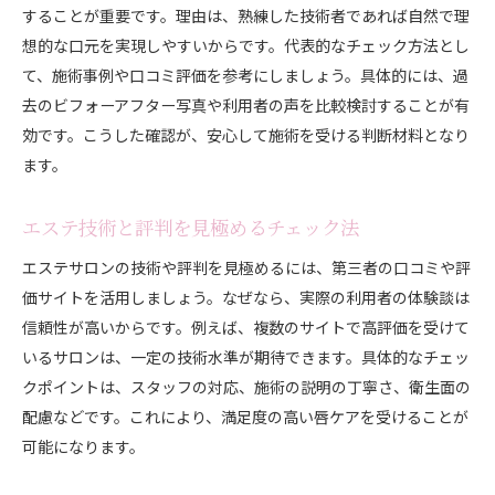
することが重要です。理由は、熟練した技術者であれば自然で理
想的な口元を実現しやすいからです。代表的なチェック方法とし
て、施術事例や口コミ評価を参考にしましょう。具体的には、過
去のビフォーアフター写真や利用者の声を比較検討することが有
効です。こうした確認が、安心して施術を受ける判断材料となり
ます。
エステ技術と評判を見極めるチェック法
エステサロンの技術や評判を見極めるには、第三者の口コミや評
価サイトを活用しましょう。なぜなら、実際の利用者の体験談は
信頼性が高いからです。例えば、複数のサイトで高評価を受けて
いるサロンは、一定の技術水準が期待できます。具体的なチェッ
クポイントは、スタッフの対応、施術の説明の丁寧さ、衛生面の
配慮などです。これにより、満足度の高い唇ケアを受けることが
可能になります。