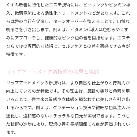
くすみ改善に特化したエステ技術には、ピーリングやビタミン導
入、微弱電流による活性化トリートメントなどがあります。これ
らは唇の血行を促進し、ターンオーバーを整えることで、自然な
明るさを引き出します。例えば、ビタミンC導入は色むらやくす
みにアプローチし、健康的なピンク色の唇を目指せます。エステ
ならではの専門的な技術で、セルフケアとの差を実感できる点が
特徴です。
リップアートメイク新技術の効果と実態
リップアートメイクの新技術は、より自然な仕上がりと持続力が
向上しているのが特徴です。その理由は、最新の機器と色素を用
いることで、唇本来の質感や立体感を損なわずに美しさを引き出
せるからです。例えば、グラデーション技法や微細な色素注入が
進化し、違和感のないナチュラルな口元が実現できます。こうし
た技術の進歩により、理想の唇を長期間保てる点が評価されてい
ます。