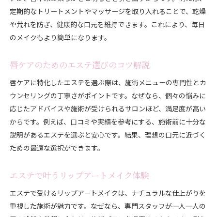
定期的なトリートメントやマッサージを取り入れることで、乾燥
リップアート施術時間の短縮ポイント
や荒れを防ぎ、健康的な口元を維持できます。これにより、毎日
朝のメイクが楽になるエステの魅力紹介
のメイクもより簡単になります。
エステで効率的に唇の美しさをキープ
忙しい毎日でも続けやすいエステ活用術
唇ケアのためのエステ選びのコツ解説
リップケアの手間を減らすエステ技術
唇ケアに特化したエステを選ぶ際は、施術メニューの専門性とカ
唇のくすみ対策に役立つエステ技術の真実
ウンセリングの丁寧さがポイントです。なぜなら、個々の悩みに
エステで唇のくすみを解消する方法
応じたアドバイスや施術が受けられるサロンほど、満足度が高い
話題のリップタトゥー施術の特徴解説
からです。例えば、口コミや実績を参考にする、施術前に十分な
唇専用エステのメリットと注意点
説明があるエステを選ぶと安心です。結果、理想の口元に近づく
ための最適な選択ができます。
くすみ改善に強いエステ技術を知る
リップアートメイク新技術の効果と実態
エステで叶うリップアートメイク体験
エステでできる唇の明るさアップ法
エステで受けるリップアートメイクは、ナチュラルな仕上がりを
エステを選ぶ際の唇ケア比較ポイント
重視した施術が魅力です。なぜなら、専門スタッフが一人一人の
エステ選びで注目すべき唇ケアの違い