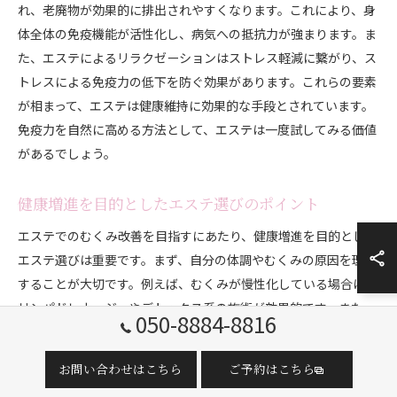
れ、老廃物が効果的に排出されやすくなります。これにより、身
体全体の免疫機能が活性化し、病気への抵抗力が強まります。ま
た、エステによるリラクゼーションはストレス軽減に繋がり、ス
トレスによる免疫力の低下を防ぐ効果があります。これらの要素
が相まって、エステは健康維持に効果的な手段とされています。
免疫力を自然に高める方法として、エステは一度試してみる価値
があるでしょう。
健康増進を目的としたエステ選びのポイント
エステでのむくみ改善を目指すにあたり、健康増進を目的とした
エステ選びは重要です。まず、自分の体調やむくみの原因を理解
することが大切です。例えば、むくみが慢性化している場合は、
リンパドレナージュやデトックス系の施術が効果的です。また、
050-8884-8816
エステサロンの施術者が豊富な知識と経験を持っていることも確
認ポイントです。口コミや評判をチェックし、実際に施術を受け
お問い合わせはこちら
ご予約はこちら
た人の声を参考にすることで、信頼できるサロンを見つけること