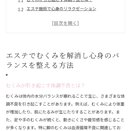
エステ施術で心身のリラクゼーション
心身のバランスを保つためのエステ活用法
エステでのむくみ改善が体全体に与える効果
内側からの美しさを引き出すためのエステ選び
エステ施術後のセルフケアで効果を持続させる
エステでむくみを解消し心身のバ
むくみ改善の鍵はエステ内での老廃物排出にあり
老廃物が体内に蓄積されるメカニズム
ランスを整える方法
エステのデトックス効果で老廃物を排出
リンパドレナージュで体内の流れを整える
むくみが引き起こす体調不良とは？
むくみ改善を促進するエステ施術の種類
むくみは体内の水分バランスが崩れることで生じ、さまざまな体
老廃物排出を助ける食事とエステの相乗効果
調不良を引き起こすことがあります。例えば、むくみにより体重
エステでの老廃物排出が及ぼす具体的な健康効果
が増加したり、肌にたるみが生じたりすることがあります。ま
エステのリンパドレナージュで血液循環を促進しよう
た、足や手のむくみが続くと、動きにくさや疲労感を感じること
リンパドレナージュとは何か？
が多くなります。特に脚のむくみは血液循環不良に関連してお