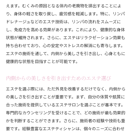
エステを活用したむくみと疲労感の軽減メソッド
えます。むくみの原因となる体内の老廃物を排出することによ
むくみと疲労感の密接な関係
り、身体の軽さを取り戻し、疲労感を軽減します。特に、リンパ
エステ施術で得られる疲労回復効果
ドレナージュなどのエステ技術は、リンパの流れをスムーズに
疲労感軽減のためのエステテクニック
し、免疫力を高める効果があります。これにより、健康的な身体
状態が維持されます。さらに、エステはリラクゼーション効果も
エステでのリフレッシュとエネルギーの再生
持ち合わせており、心の安定やストレスの解消にも寄与します。
日常に活かせるエステでの疲労軽減法
エステの施術を通して、内側から美しさを引き出し、心身ともに
疲労回復を支えるエステと運動の併用
健康的な状態を目指すことが可能です。
エステでの体験が美と健康に及ぼす相乗効果
エステ体験がもたらす外見の変化
内側からの美しさを引き出すためのエステ選び
内面から湧き出る美しさの実現
エステを選ぶ際には、ただ外見を改善するだけでなく、内側から
エステを通じて得られる健康維持の方法
の美しさを引き出すことが重要です。まず、自分の体質や肌質に
日常生活に取り入れたいエステの効果
合った施術を提供しているエステサロンを選ぶことが基本です。
エステ体験がもたらす生活の質向上
専門的なカウンセリングを受けることで、どの施術が最も効果的
かを判断することができます。さらに、施術者の経験や技術も重
美と健康を両立するためのエステ活用術
要です。経験豊富なエステティシャンは、個々のニーズに合わせ