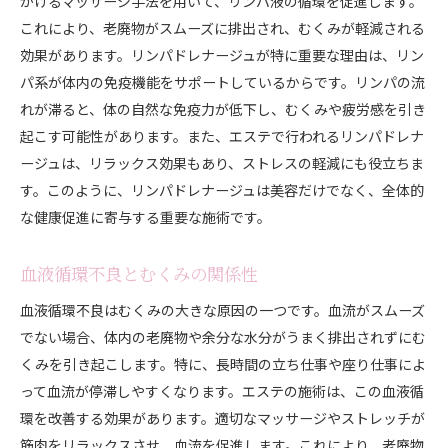
かけるマッサージ手法を用いて、リンパ液の循環を促進します。
これにより、老廃物がスムーズに排出され、むくみが軽減される
効果があります。リンパドレナージュが特に重要な理由は、リン
パ系が体内の免疫機能をサポートしているからです。リンパの流
れが滞ると、体の自然な免疫力が低下し、むくみや疲労感を引き
起こす可能性があります。また、エステで行われるリンパドレナ
ージュは、リラックス効果もあり、ストレスの軽減にも役立ちま
す。このように、リンパドレナージュは美容だけでなく、全体的
な健康促進に寄与する重要な施術です。
血液循環不良とむくみの関係性
血液循環不良はむくみの大きな原因の一つです。血流がスムーズ
でない場合、体内の老廃物や余分な水分がうまく排出されずにむ
くみを引き起こします。特に、長時間の立ち仕事や座り仕事によ
って血流が停滞しやすくなります。エステの施術は、この血液循
環を改善する効果があります。適切なマッサージやストレッチが
筋肉をリラックスさせ、血流を促進します。これにより、老廃物