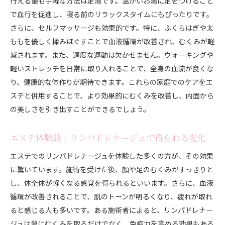
行える最も手軽な方法は足湯です。温かいお湯に足をつけること
で血行を促進し、寝る前のリラックスタイムにもぴったりです。
さらに、セルフマッサージも効果的です。特に、ふくらはぎや太
ももを優しく揉みほぐすことで血液循環が改善され、むくみが軽
減されます。また、適度な運動は欠かせません。ウォーキングや
軽いストレッチを日常に取り入れることで、全身の血流が良くな
り、健康的な体作りが期待できます。これらの家庭でのケアをエ
ステと併用することで、より効果的にむくみを改善し、内面から
の美しさを引き出すことができるでしょう。
エステ体験談：リンパドレナージュで得られる変化
エステでのリンパドレナージュを体験した多くの方が、その効果
に驚いています。施術を受けた後、顔や足のむくみがすっきりと
し、体全体が軽くなる感覚を得られるといいます。さらに、血液
循環が改善されることで、肌のトーンが明るくなり、疲れが取れ
ると感じる人も多いです。ある施術者によると、リンパドレナー
ジュは単にむくみを取るだけでなく、免疫力を高める効果もある