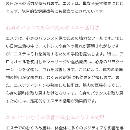
の日からの活力が得られます。エステは、単なる美容効果にとど
エステの施術で実感する内側からの変化
まらず、総合的な健康改善にも役立つとされています。
スキンケアとエステの相乗効果
内側からの美しさを支える栄養とエステ
心身のバランスを保つためのエステ活用法
エステでのホリスティックアプローチ
エステは、心身のバランスを保つための強力なツールです。忙し
エステティシャンによるカスタマイズケアの重要
い日常生活の中で、ストレスや身体の疲れが蓄積されがちです
性
が、エステはそれを解消するための手段を提供します。特に、ア
エステの体験談：内側からの美しさを実感する
ロマオイルを使用したマッサージや温熱療法は、心身のリラクゼ
エステでむくみを改善しながら得られる健康への貢献
ーションを促進し、血行を改善します。これにより、体内の老廃
物の排出が促進され、むくみの軽減にも効果を発揮します。ま
むくみ改善が健康に与える具体的影響
た、エステティシャンの熟練した技術は、筋肉の緊張をほぐし、
エステでの体のデトックス効果
心身の調和を取り戻す助けとなります。心身のバランスを取り戻
むくみ改善と共に得られる体力向上
すためには、定期的なエステの活用が効果的です。
エステによる免疫力アップの実際
健康増進を目的としたエステ選びのポイント
エステでのむくみ改善が体全体に与える効果
エステを取り入れた健康的なライフスタイル
エステでのむくみ改善は、体全体に多くのポジティブな影響を与