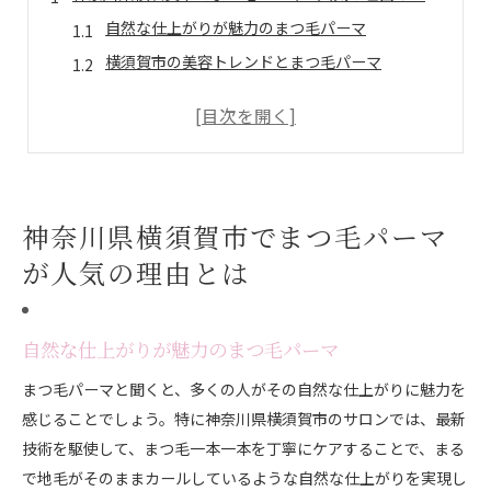
自然な仕上がりが魅力のまつ毛パーマ
横須賀市の美容トレンドとまつ毛パーマ
地元女性が支持する理由とは
まつ毛パーマで目元の印象を変える
長持ちするパーマの秘密
横須賀市の美容意識の高さとまつ毛パーマ
神奈川県横須賀市でまつ毛パーマ
地域密着型のまつ毛パーマサロンが選ばれる理由
地域密着型のサービスがもたらす安心感
が人気の理由とは
個別対応でのきめ細やかな施術
口コミから評判の良いサロンを探すコツ
自然な仕上がりが魅力のまつ毛パーマ
地域特性を活かした施術メニュー
まつ毛パーマと聞くと、多くの人がその自然な仕上がりに魅力を
地元のお客様に愛されるサロンの特徴
感じることでしょう。特に神奈川県横須賀市のサロンでは、最新
長年の信頼関係が築かれる理由
技術を駆使して、まつ毛一本一本を丁寧にケアすることで、まる
まつ毛パーマで自然な目元を手に入れる秘訣
で地毛がそのままカールしているような自然な仕上がりを実現し