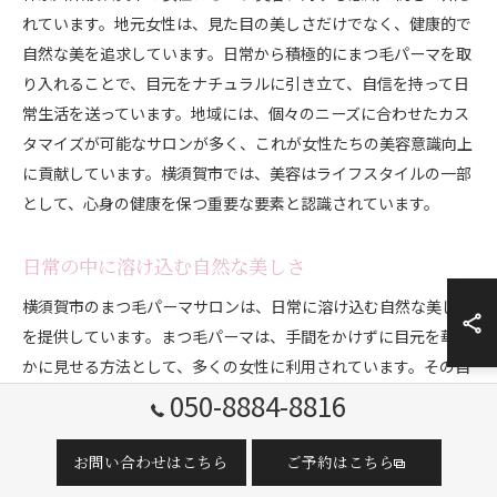
れています。地元女性は、見た目の美しさだけでなく、健康的で
自然な美を追求しています。日常から積極的にまつ毛パーマを取
り入れることで、目元をナチュラルに引き立て、自信を持って日
常生活を送っています。地域には、個々のニーズに合わせたカス
タマイズが可能なサロンが多く、これが女性たちの美容意識向上
に貢献しています。横須賀市では、美容はライフスタイルの一部
として、心身の健康を保つ重要な要素と認識されています。
日常の中に溶け込む自然な美しさ
横須賀市のまつ毛パーマサロンは、日常に溶け込む自然な美しさ
を提供しています。まつ毛パーマは、手間をかけずに目元を華や
かに見せる方法として、多くの女性に利用されています。その自
然な仕上がりは、化粧の時間を短縮しつつも、しっかりとした印
050-8884-8816
象を与えることができます。多忙な日々を過ごす現代女性にとっ
て、この施術は時間の節約とともに、美しさを追求するための有
お問い合わせはこちら
ご予約はこちら
効な手段となっています。自然な美しさを維持することで、毎日