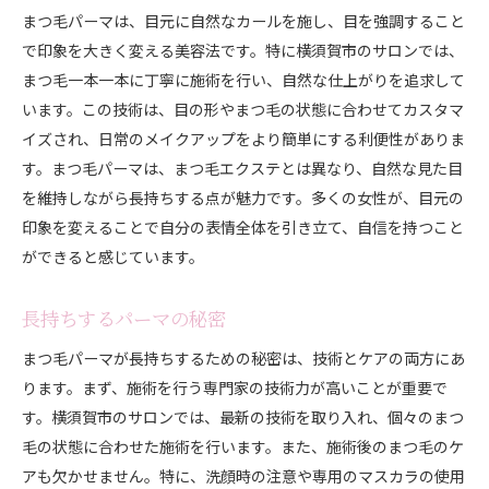
日常の中に溶け込む自然な美しさ
まつ毛パーマは、目元に自然なカールを施し、目を強調すること
忙しい現代女性にぴったりの施術
で印象を大きく変える美容法です。特に横須賀市のサロンでは、
まつ毛一本一本に丁寧に施術を行い、自然な仕上がりを追求して
横須賀市での美容トレンドの変遷
います。この技術は、目の形やまつ毛の状態に合わせてカスタマ
支持される理由とその魅力
イズされ、日常のメイクアップをより簡単にする利便性がありま
地域性を反映した美容スタイル
す。まつ毛パーマは、まつ毛エクステとは異なり、自然な見た目
地域の特性を活かしたまつ毛パーマサロンの魅力
を維持しながら長持ちする点が魅力です。多くの女性が、目元の
地域特有のニーズに応える施術
印象を変えることで自分の表情全体を引き立て、自信を持つこと
自然豊かな環境でのリラックス施術
ができると感じています。
地域密着型サロンならではの魅力
長持ちするパーマの秘密
横須賀市の文化と美容の関係性
地元住民との信頼関係が築かれる理由
まつ毛パーマが長持ちするための秘密は、技術とケアの両方にあ
ります。まず、施術を行う専門家の技術力が高いことが重要で
地域の特性を反映したサロンの特色
す。横須賀市のサロンでは、最新の技術を取り入れ、個々のまつ
毛の状態に合わせた施術を行います。また、施術後のまつ毛のケ
アも欠かせません。特に、洗顔時の注意や専用のマスカラの使用