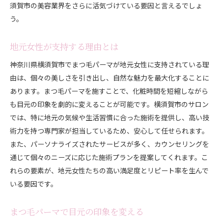
須賀市の美容業界をさらに活気づけている要因と言えるでしょ
最新技術の導入で得られる効果
う。
自分の魅力を引き出すデザイン選び
プロの技で自然な美しさを実現
地元女性が支持する理由とは
長持ちする施術のポイント
神奈川県横須賀市でまつ毛パーマが地元女性に支持されている理
横須賀市で高度な技術を持つサロン
由は、個々の美しさを引き出し、自然な魅力を最大化することに
口コミで評判の横須賀市のまつ毛パーマサロン
あります。まつ毛パーマを施すことで、化粧時間を短縮しながら
も目元の印象を劇的に変えることが可能です。横須賀市のサロン
口コミサイトでの高評価サロン
では、特に地元の気候や生活習慣に合った施術を提供し、高い技
実際の体験者が語るサロンの実力
術力を持つ専門家が担当しているため、安心して任せられます。
地域に密着したサービスが人気の理由
また、パーソナライズされたサービスが多く、カウンセリングを
顧客満足度の高い施術の秘密
通じて個々のニーズに応じた施術プランを提案してくれます。こ
リピーター続出のサロンとは
れらの要素が、地元女性たちの高い満足度とリピート率を生んで
口コミを参考にサロンを選ぶ方法
いる要因です。
まつ毛パーマが横須賀市で支持される背景
まつ毛パーマで目元の印象を変える
地元女性の美容意識の高さ