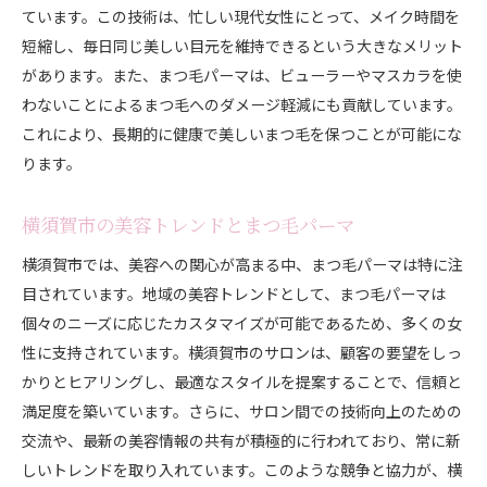
施術前のカウンセリングの重要性
ています。この技術は、忙しい現代女性にとって、メイク時間を
短縮し、毎日同じ美しい目元を維持できるという大きなメリット
施術後のケアで長持ちさせる
があります。また、まつ毛パーマは、ビューラーやマスカラを使
最適なパーマデザインの選び方
わないことによるまつ毛へのダメージ軽減にも貢献しています。
まつ毛の状態に合わせた施術選定
これにより、長期的に健康で美しいまつ毛を保つことが可能にな
横須賀市のサロンでのおすすめ施術方法
ります。
トレンドを取り入れた自然な仕上がり
横須賀市のおすすめまつ毛パーマサロン徹底紹介
横須賀市の美容トレンドとまつ毛パーマ
地元で評判の高いサロンとは
横須賀市では、美容への関心が高まる中、まつ毛パーマは特に注
技術力の高さが魅力のサロン紹介
目されています。地域の美容トレンドとして、まつ毛パーマは
リピーターが多い理由を探る
個々のニーズに応じたカスタマイズが可能であるため、多くの女
施術体験者のリアルな声
性に支持されています。横須賀市のサロンは、顧客の要望をしっ
かりとヒアリングし、最適なスタイルを提案することで、信頼と
安心して通えるサロンの選び方
満足度を築いています。さらに、サロン間での技術向上のための
横須賀市で人気のサロンの共通点
交流や、最新の美容情報の共有が積極的に行われており、常に新
高技術なまつ毛パーマで魅力を最大限に引き出す方法
しいトレンドを取り入れています。このような競争と協力が、横
施術者の技術力が決め手