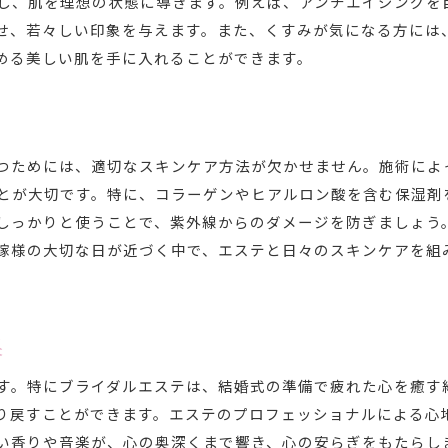
し、肌を理想の状態に導きます。例えば、アンチエイジングを
エステの効果を最大化するスケジュール
せ、若々しい印象を与えます。また、くすみが気になる方には
める美しい肌を手に入れることができます。
ブライダルエステと体調管理の重要性
エステ効果を持続させるための方法
エステで得られる式前の心の余裕
エステのプロが教えるブライダルケアのポイント
つためには、適切なスキンケア方法が欠かせません。施術によ
プロがすすめるエステ施術の選び方
とが大切です。特に、コラーゲンやヒアルロン酸を含む保湿剤
エステで叶える理想の花嫁像
しっかりと使うことで、紫外線からのダメージを防ぎましょう
嫁様の大切な日が近づく中で、エステと日々のスキンケアを組
エステティシャンのアドバイス活用法
効果的なエステスケジュールの組み方
プロが教える自宅ケアとエステの相乗効果
果
エステのプロと共に作る美しい自分
エステで叶える自分史上最高の美肌に必要なこと
す。特にブライダルエステは、結婚式の準備で疲れた心を癒す
エステで実現する最高の肌コンディション
り戻すことができます。エステのプロフェッショナルによる心
い香りや音楽が、心の奥深くまで響き、心の安らぎをもたらし
エステで変わる日常のスキンケア