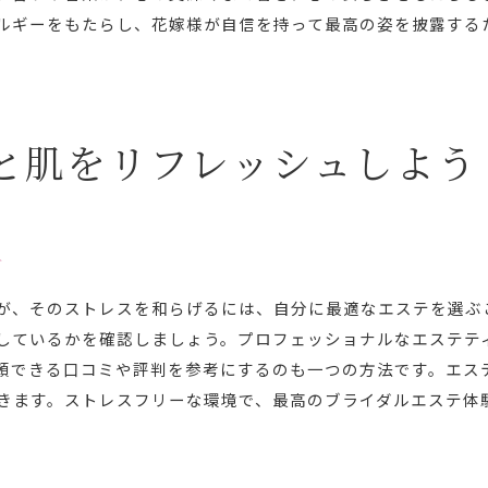
ルギーをもたらし、花嫁様が自信を持って最高の姿を披露する
持続可能な美肌を作る秘訣
エステで得る肌の保湿力アップ
エステを通じた肌のトラブル予防策
エステで磨く自分らしい美しさ
と肌をリフレッシュしよう
エステとともに迎える特別な日のための心身ケア
エステで心と体を整える方法
特別な日を迎えるためのエステプラン
方
エステがもたらす心の安らぎ
エステで心身のバランスを保つ秘訣
が、そのストレスを和らげるには、自分に最適なエステを選ぶ
しているかを確認しましょう。プロフェッショナルなエステテ
特別な日のためのエステ準備の流れ
頼できる口コミや評判を参考にするのも一つの方法です。エス
エステで迎える最高の一日の心構え
きます。ストレスフリーな環境で、最高のブライダルエステ体