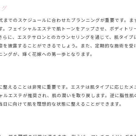
ング
日常生活にエステを取り入れるヒント
エステティシャンが教える美肌ルーティン
式までのスケジュールに合わせたプランニングが重要です。ま
結婚式直前におすすめのエステプラン
す。フェイシャルエステで肌トーンをアップさせ、ボディトリ
さらに、エステサロンとのカウンセリングを通じて、肌タイプ
エステで肌トラブルを解消するステップ
姿を披露することができるでしょう。また、定期的な施術を受
エステで輝く花嫁の第一歩美しさの秘訣を解説
ニングが、輝く花嫁への第一歩となります。
エステで始める美しさの旅
花嫁のためのエステ選びのポイント
エステで得られる美しさの効果
プロが教えるエステのベストタイミング
に整えることは非常に重要です。エステは肌タイプに応じたメ
ャルエステが推奨され、肌の潤いを取り戻します。逆に脂性肌
美しさを引き出すエステの技術
当日に向けて肌を理想的な状態に整えることができます。
ブライダルエステで得られる自信
結婚式前の準備にエステを取り入れるメリット
エステで得る安心感と満足感
事前計画でエステを効果的に活用