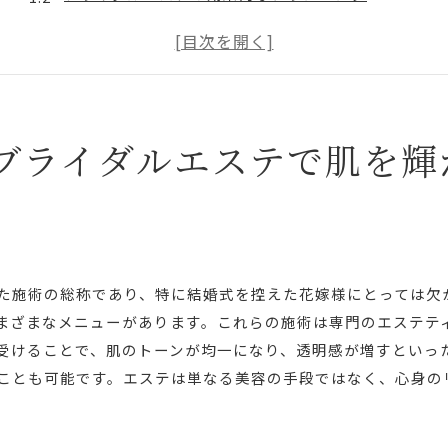
肌タイプ別おすすめエステメニュー
エステで実現する理想の肌状態
施術後のスキンケア方法をマスター
エステで得られる心のリフレッシュ効果
ブライダルエステで肌を輝
花嫁必見エステで心と肌をリフレッシュしよう
ストレスフリーのためのエステの選び方
エステで心身を癒すリラクゼーション法
ブライダルエステとメンタルケアの関係
エステで自信を持つ美しい花嫁に
た施術の総称であり、特に結婚式を控えた花嫁様にとっては欠
結婚式当日に向けたメンタル準備
まざまなメニューがあります。これらの施術は専門のエステテ
エステで心に余裕を持つ方法
受けることで、肌のトーンが均一になり、透明感が増すといっ
ことも可能です。エステは単なる美容の手段ではなく、心身の
最高の美肌への近道エステの力で完璧な花嫁に
エステのプロが教える美肌の秘訣
エステで最大限の美肌効果を引き出す方法