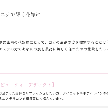
エステで輝く花嫁に
婚式直前の花嫁様にとって、自分の最高の姿を披露することは
エステの力であなたの肌を最高に美しく保つための秘訣をたっ
dict【ビューティーアディクト】
が溜まった身体をリフレッシュしたい方、ダイエットやボディラインの
るエステサロンを横須賀にて構えています。