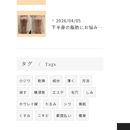
2026/04/05
下半身の脂肪にお悩みの方必見❣️
タグ
Tags
小ジワ
乾燥
成分
薄く
方法
消す
横須賀
エステ
毛穴
しみ
ホウレイ線
たるみ
シワ
美肌
くすみ
ニキビ
都度払い
痩身