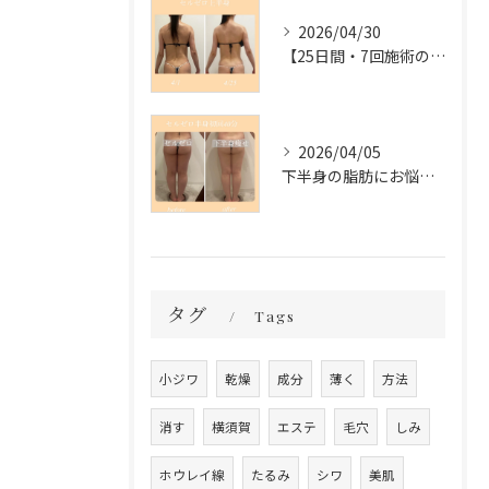
2026/04/30
【25日間・7回施術の変化✨】
2026/04/05
下半身の脂肪にお悩みの方必見❣️
タグ
Tags
小ジワ
乾燥
成分
薄く
方法
消す
横須賀
エステ
毛穴
しみ
ホウレイ線
たるみ
シワ
美肌