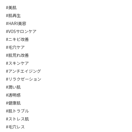
#美肌
#肌再生
#HARI美容
#VOSサロンケア
#ニキビ改善
#毛穴ケア
#肌荒れ改善
#スキンケア
#アンチエイジング
#リラクゼーション
#潤い肌
#透明感
#健康肌
#肌トラブル
#ストレス肌
#毛穴レス