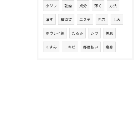
小ジワ
乾燥
成分
薄く
方法
消す
横須賀
エステ
毛穴
しみ
ホウレイ線
たるみ
シワ
美肌
くすみ
ニキビ
都度払い
痩身